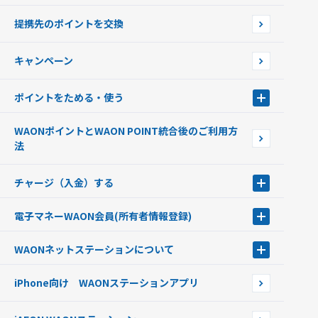
使えるお店を探す
WAONの基本
提携先のポイントを交換
店舗検索
インターネット上でのお買い物について（ネット決済）
WAONで使えるネットショップ・サービスを探す
キャンペーン
イオン銀行ATM設置場所
ポイントをためる・使う
ポイントをためる・使う
WAONポイントとWAON POINT統合後のご利用方
ポイントの有効期限について
法
チャージ（入金）する
チャージ（入金）する
電子マネーWAON会員
(所有者情報登録)
現金でチャージする
電子マネーWAON会員
クレジットカードでチャージする
WAONネットステーション
について
WAON POINTサービス会員登録に伴う個人データの共同利用のお知
銀行口座・ATMからチャージする
WAONネットステーション
らせ
オートチャージ
iPhone向け WAONステーションアプリ
WAONネットステーションWAON端末について
ポイントからチャージする
外貨からチャージする