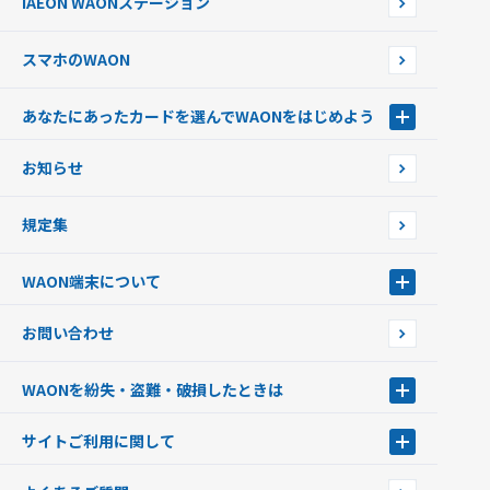
iAEON WAONステーション
チャージ上限金額の変更について
スマホのWAON
あなたにあったカードを選んでWAONをはじめよう
あなたにあったカードを選んでWAONをはじめよう
お知らせ
フードバンク応援WAON
日本の国立公園WAON
規定集
ご当地WAON
サッカー大好きWAON
WAON端末について
G.G WAON
JMB WAON
WAON端末について
お問い合わせ
WAONカード・WAONカードプラス
WAONネットステーション
キャッシュカード一体型・クレジットカード一体型
WAONステーション
WAONを紛失・盗難・破損したときは
モバイルWAON
新型WAONステーション
Apple PayのWAON
イオン銀行ATM
WAONを紛失・盗難・破損したときは
サイトご利用に関して
提携WAONカード
WAONチャージャーmini
WAONカードの拾得について
新型WAONチャージ機
サイトご利用に関して