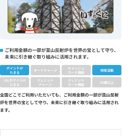
ご利用金額の一部が韮山反射炉を世界の宝として守り、
未来に引き継ぐ取り組みに活用されます。
ポイントが
キャッシュ
オートチャージ
地域活動
たまる
カード機能
JALのマイルが
クレジット
クレジット
55歳以上
たまる
チャージ
カード機能
全国どこでご利用いただいても、ご利用金額の一部が韮山反射
炉を世界の宝として守り、未来に引き継ぐ取り組みに活用され
ます。