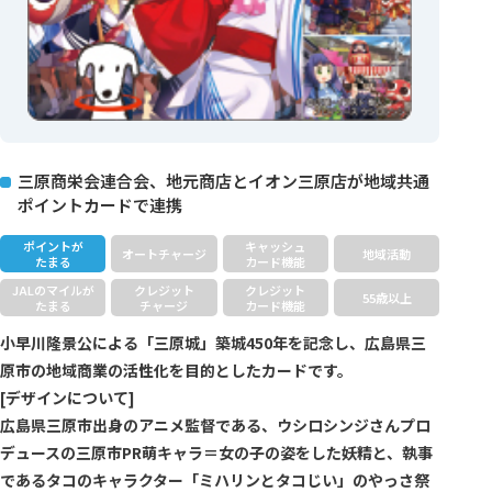
三原商栄会連合会、地元商店とイオン三原店が地域共通
ポイントカードで連携
ポイントが
キャッシュ
オートチャージ
地域活動
たまる
カード機能
JALのマイルが
クレジット
クレジット
55歳以上
たまる
チャージ
カード機能
小早川隆景公による「三原城」築城450年を記念し、広島県三
原市の地域商業の活性化を目的としたカードです。
[デザインについて]
広島県三原市出身のアニメ監督である、ウシロシンジさんプロ
デュースの三原市PR萌キャラ＝女の子の姿をした妖精と、執事
であるタコのキャラクター「ミハリンとタコじい」のやっさ祭