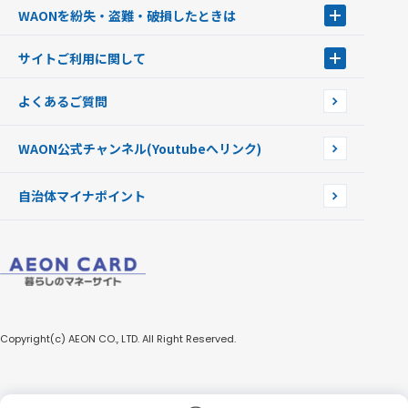
WAONステーション
WAONを紛失・盗難・破損したときは
モバイルWAON
新型WAONステーション
Apple PayのWAON
イオン銀行ATM
WAONを紛失・盗難・破損したときは
サイトご利用に関して
提携WAONカード
WAONチャージャーmini
WAONカードの拾得について
新型WAONチャージ機
サイトご利用に関して
よくあるご質問
企業情報
サイトご利用規約
WAON公式チャンネル
(Youtubeへリンク)
自治体マイナポイント
Copyright(c) AEON CO., LTD. All Right Reserved.