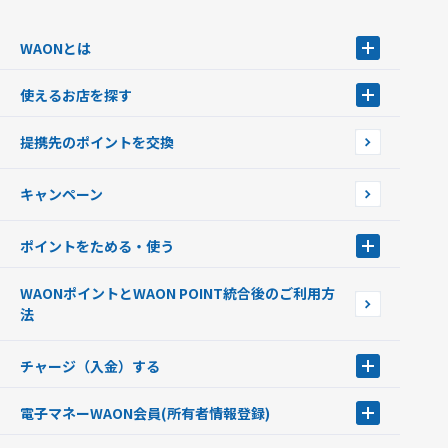
WAONとは
WAONとは
使えるお店を探す
WAONを申込む
使えるお店を探す
WAONの基本
提携先のポイントを交換
店舗検索
インターネット上でのお買い物について（ネット決済）
WAONで使えるネットショップ・サービスを探す
キャンペーン
イオン銀行ATM設置場所
ポイントをためる・使う
ポイントをためる・使う
WAONポイントとWAON POINT統合後のご利用方
ポイントの有効期限について
法
チャージ（入金）する
チャージ（入金）する
電子マネーWAON会員
(所有者情報登録)
現金でチャージする
電子マネーWAON会員