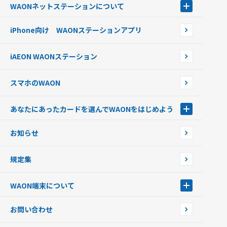
クレジットカードでチャージする
WAONネットステーション
について
WAON POINTサービス会員登録に伴う個人データの共同利用のお知
銀行口座・ATMからチャージする
WAONネットステーション
らせ
オートチャージ
iPhone向け WAONステーションアプリ
WAONネットステーションWAON端末について
ポイントからチャージする
外貨からチャージする
iAEON WAONステーション
チャージ上限金額の変更について
スマホのWAON
あなたにあったカードを選んでWAONをはじめよう
あなたにあったカードを選んでWAONをはじめよう
お知らせ
フードバンク応援WAON
日本の国立公園WAON
規定集
ご当地WAON
サッカー大好きWAON
WAON端末について
G.G WAON
JMB WAON
WAON端末について
お問い合わせ
WAONカード・WAONカードプラス
WAONネットステーション
キャッシュカード一体型・クレジットカード一体型