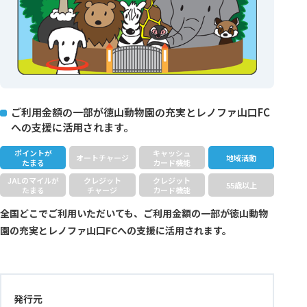
ご利用金額の一部が徳山動物園の充実とレノファ山口FC
への支援に活用されます。
ポイントが
キャッシュ
オートチャージ
地域活動
たまる
カード機能
JALのマイルが
クレジット
クレジット
55歳以上
たまる
チャージ
カード機能
全国どこでご利用いただいても、ご利用金額の一部が徳山動物
園の充実とレノファ山口FCへの支援に活用されます。
発行元