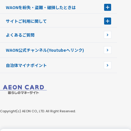
キャッシュカード一体型・クレジットカード一体型
WAONステーション
WAONを紛失・盗難・破損したときは
モバイルWAON
新型WAONステーション
Apple PayのWAON
イオン銀行ATM
WAONを紛失・盗難・破損したときは
サイトご利用に関して
提携WAONカード
WAONチャージャーmini
WAONカードの拾得について
新型WAONチャージ機
サイトご利用に関して
よくあるご質問
企業情報
サイトご利用規約
WAON公式チャンネル
(Youtubeへリンク)
自治体マイナポイント
Copyright(c) AEON CO., LTD. All Right Reserved.