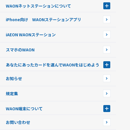
電子マネーWAON会員
クレジットカードでチャージする
WAONネットステーション
について
WAON POINTサービス会員登録に伴う個人データの共同利用のお知
銀行口座・ATMからチャージする
WAONネットステーション
らせ
オートチャージ
iPhone向け WAONステーションアプリ
WAONネットステーションWAON端末について
ポイントからチャージする
外貨からチャージする
iAEON WAONステーション
チャージ上限金額の変更について
スマホのWAON
あなたにあったカードを選んでWAONをはじめよう
あなたにあったカードを選んでWAONをはじめよう
お知らせ
フードバンク応援WAON
日本の国立公園WAON
規定集
ご当地WAON
サッカー大好きWAON
WAON端末について
G.G WAON
JMB WAON
WAON端末について
お問い合わせ
WAONカード・WAONカードプラス
WAONネットステーション