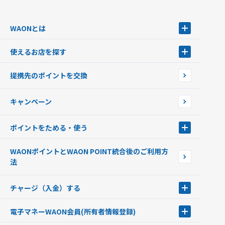
WAONとは
WAONとは
使えるお店を探す
WAONを申込む
使えるお店を探す
WAONの基本
提携先のポイントを交換
店舗検索
インターネット上でのお買い物について（ネット決済）
WAONで使えるネットショップ・サービスを探す
キャンペーン
イオン銀行ATM設置場所
ポイントをためる・使う
ポイントをためる・使う
WAONポイントとWAON POINT統合後のご利用方
ポイントの有効期限について
法
チャージ（入金）する
チャージ（入金）する
電子マネーWAON会員
(所有者情報登録)
現金でチャージする