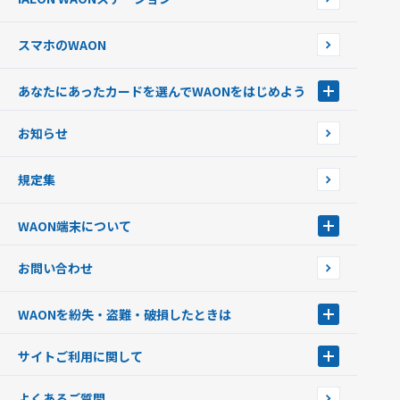
チャージ上限金額の変更について
スマホのWAON
あなたにあったカードを選んでWAONをはじめよう
あなたにあったカードを選んでWAONをはじめよう
お知らせ
フードバンク応援WAON
日本の国立公園WAON
規定集
ご当地WAON
サッカー大好きWAON
WAON端末について
G.G WAON
JMB WAON
WAON端末について
お問い合わせ
WAONカード・WAONカードプラス
WAONネットステーション
キャッシュカード一体型・クレジットカード一体型
WAONステーション
WAONを紛失・盗難・破損したときは
モバイルWAON
新型WAONステーション
Apple PayのWAON
イオン銀行ATM
WAONを紛失・盗難・破損したときは
サイトご利用に関して
提携WAONカード
WAONチャージャーmini
WAONカードの拾得について
新型WAONチャージ機
サイトご利用に関して
よくあるご質問