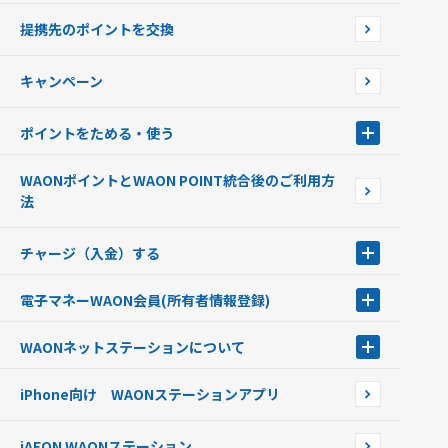
使えるお店を探す
WAONの基本
提携先のポイントを交換
店舗検索
インターネット上でのお買い物について（ネット決済）
WAONで使えるネットショップ・サービスを探す
キャンペーン
イオン銀行ATM設置場所
ポイントをためる・使う
ポイントをためる・使う
WAONポイントとWAON POINT統合後のご利用方
ポイントの有効期限について
法
チャージ（入金）する
チャージ（入金）する
電子マネーWAON会員
(所有者情報登録)
現金でチャージする
電子マネーWAON会員
クレジットカードでチャージする
WAONネットステーション
について
WAON POINTサービス会員登録に伴う個人データの共同利用のお知
銀行口座・ATMからチャージする
WAONネットステーション
らせ
オートチャージ
iPhone向け WAONステーションアプリ
WAONネットステーションWAON端末について
ポイントからチャージする
外貨からチャージする
iAEON WAONステーション