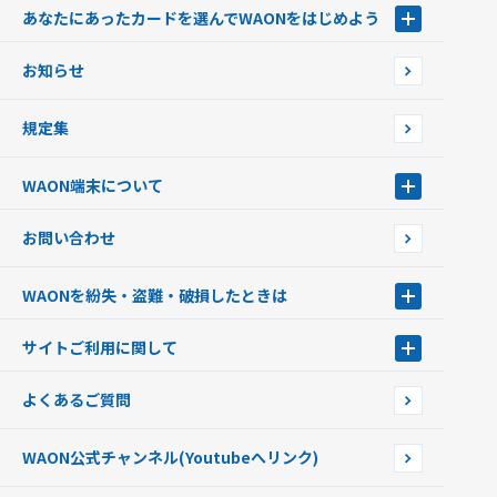
あなたにあったカードを選んでWAONをはじめよう
あなたにあったカードを選んでWAONをはじめよう
お知らせ
フードバンク応援WAON
日本の国立公園WAON
規定集
ご当地WAON
サッカー大好きWAON
WAON端末について
G.G WAON
JMB WAON
WAON端末について
お問い合わせ
WAONカード・WAONカードプラス
WAONネットステーション
キャッシュカード一体型・クレジットカード一体型
WAONステーション
WAONを紛失・盗難・破損したときは
モバイルWAON
新型WAONステーション
Apple PayのWAON
イオン銀行ATM
WAONを紛失・盗難・破損したときは
サイトご利用に関して
提携WAONカード
WAONチャージャーmini
WAONカードの拾得について
新型WAONチャージ機
サイトご利用に関して
よくあるご質問
企業情報
サイトご利用規約
WAON公式チャンネル
(Youtubeへリンク)