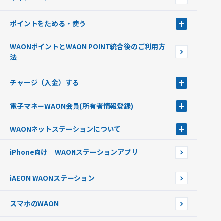
イオン銀行ATM設置場所
ポイントをためる・使う
ポイントをためる・使う
WAONポイントとWAON POINT統合後のご利用方
ポイントの有効期限について
法
チャージ（入金）する
チャージ（入金）する
電子マネーWAON会員
(所有者情報登録)
現金でチャージする
電子マネーWAON会員
クレジットカードでチャージする
WAONネットステーション
について
WAON POINTサービス会員登録に伴う個人データの共同利用のお知
銀行口座・ATMからチャージする
WAONネットステーション
らせ
オートチャージ
iPhone向け WAONステーションアプリ
WAONネットステーションWAON端末について
ポイントからチャージする
外貨からチャージする
iAEON WAONステーション
チャージ上限金額の変更について
スマホのWAON