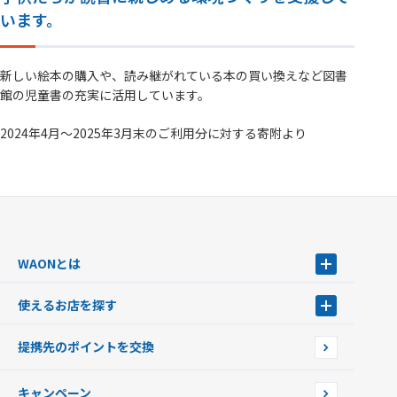
います。
新しい絵本の購入や、読み継がれている本の買い換えなど図書
館の児童書の充実に活用しています。
2024年4月～2025年3月末のご利用分に対する寄附より
WAONとは
WAONとは
使えるお店を探す
WAONを申込む
使えるお店を探す
WAONの基本
提携先のポイントを交換
店舗検索
インターネット上でのお買い物について（ネット決済）
WAONで使えるネットショップ・サービスを探す
キャンペーン