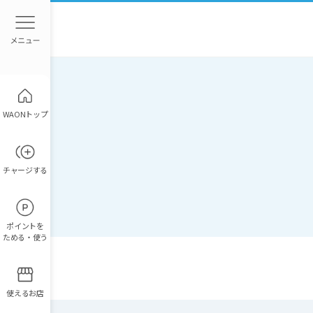
WAONトップ
チャージ
する
ポイント
を
ためる・使う
使えるお店