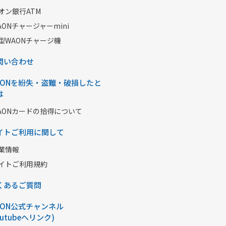
オン銀行ATM
AONチャージャーmini
型WAONチャージ機
問い合わせ
AONを紛失・盗難・破損したと
は
AONカードの拾得について
イトご利用に関して
業情報
イトご利用規約
くあるご質問
AON公式チャンネル
outubeへリンク)