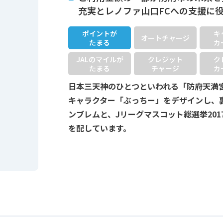
充実とレノファ山口FCへの支援に
ポイントが
キ
オートチャージ
たまる
カ
JALのマイルが
クレジット
ク
たまる
チャージ
カ
日本三天神のひとつといわれる「防府天満
キャラクター「ぶっちー」をデザインし、
ンブレムと、Jリーグマスコット総選挙201
を配しています。