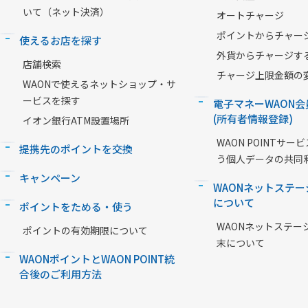
いて（ネット決済）
オートチャージ
ポイントからチャー
使えるお店を探す
外貨からチャージす
店舗検索
チャージ上限金額の
WAONで使えるネットショップ・サ
ービスを探す
電子マネーWAON会
(所有者情報登録)
イオン銀行ATM設置場所
WAON POINTサ
提携先のポイントを交換
う個人データの共同
キャンペーン
WAONネットステー
について
ポイントをためる・使う
WAONネットステー
ポイントの有効期限について
末について
WAONポイントとWAON POINT統
合後のご利用方法