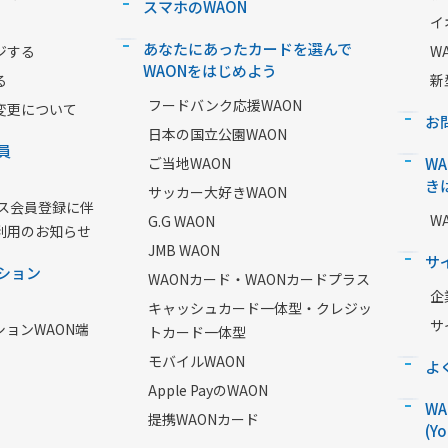
スマホのWAON
イ
あなたにあったカードを選んで
ジする
W
WAONをはじめよう
る
新
フードバンク応援WAON
変更について
お
日本の国立公園WAON
員
ご当地WAON
W
き
サッカー大好きWAON
ービス会員登録に伴
W
G.G WAON
利用のお知らせ
JMB WAON
サ
ション
WAONカード・WAONカードプラス
企
キャッシュカード一体型・クレジッ
サ
ションWAON端
トカード一体型
モバイルWAON
よ
Apple PayのWAON
W
提携WAONカード
(Y