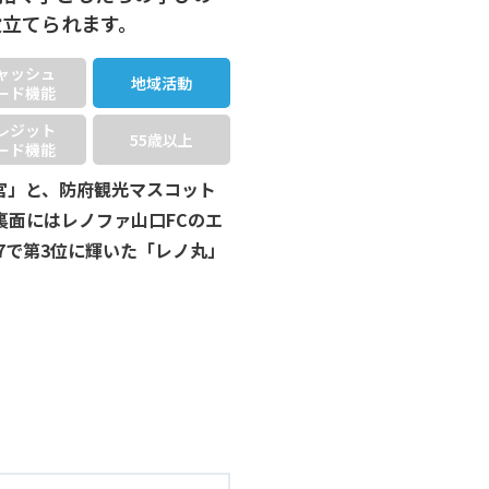
役立てられます。
ャッシュ
地域活動
ード機能
レジット
55歳以上
ード機能
宮」と、防府観光マスコット
裏面にはレノファ山口FCのエ
7で第3位に輝いた「レノ丸」