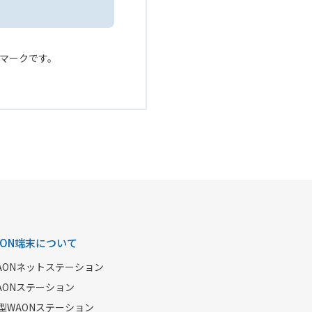
ービスマークです。
AON端末について
AONネットステーション
AONステーション
型WAONステーション