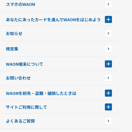
スマホのWAON
あなたにあったカードを選んでWAONをはじめよう
あなたにあったカードを選んでWAONをはじめよう
お知らせ
フードバンク応援WAON
日本の国立公園WAON
規定集
ご当地WAON
サッカー大好きWAON
WAON端末について
G.G WAON
JMB WAON
WAON端末について
お問い合わせ
WAONカード・WAONカードプラス
WAONネットステーション
キャッシュカード一体型・クレジットカード一体型
WAONステーション
WAONを紛失・盗難・破損したときは
モバイルWAON
新型WAONステーション
Apple PayのWAON
イオン銀行ATM
WAONを紛失・盗難・破損したときは
サイトご利用に関して
提携WAONカード
WAONチャージャーmini
WAONカードの拾得について
新型WAONチャージ機
サイトご利用に関して
よくあるご質問
企業情報
サイトご利用規約