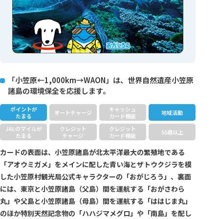
「小笠原←1,000km→WAON」は、世界自然遺産小笠原
諸島の環境保全を応援します。
ポイントが
キャッシュ
オートチャージ
地域活動
たまる
カード機能
JALのマイルが
クレジット
クレジット
55歳以上
たまる
チャージ
カード機能
カードの表面は、小笠原諸島が北太平洋最大の繁殖地である
「アオウミガメ」をメインに配した青い海とザトウクジラを模
した小笠原村観光局公式キャラクターの「おがじろう」、裏面
には、東京と小笠原諸島（父島）間を運航する「おがさわら
丸」や父島と小笠原諸島（母島）間を運航する「ははじま丸」
のほか特別天然記念物の「ハハジマメグロ」や「南島」を配し