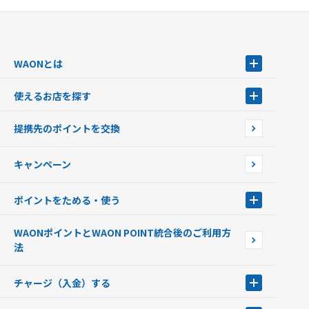
WAONとは
WAONとは
使えるお店を探す
WAONを申込む
使えるお店を探す
WAONの基本
提携先のポイントを交換
店舗検索
インターネット上でのお買い物について（ネット決済）
WAONで使えるネットショップ・サービスを探す
キャンペーン
イオン銀行ATM設置場所
ポイントをためる・使う
ポイントをためる・使う
WAONポイントとWAON POINT統合後のご利用方
ポイントの有効期限について
法
チャージ（入金）する
チャージ（入金）する