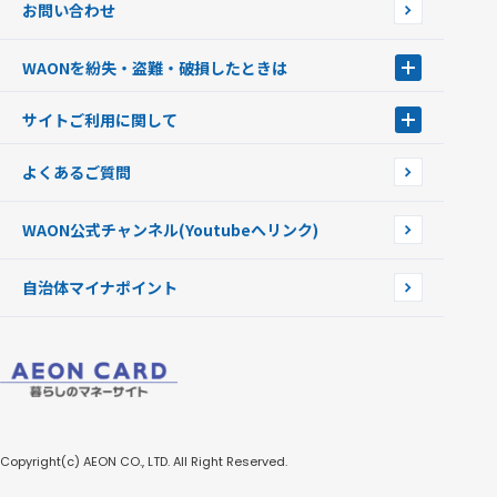
お問い合わせ
WAONカード・WAONカードプラス
WAONネットステーション
キャッシュカード一体型・クレジットカード一体型
WAONステーション
WAONを紛失・盗難・破損したときは
モバイルWAON
新型WAONステーション
Apple PayのWAON
イオン銀行ATM
WAONを紛失・盗難・破損したときは
サイトご利用に関して
提携WAONカード
WAONチャージャーmini
WAONカードの拾得について
新型WAONチャージ機
サイトご利用に関して
よくあるご質問
企業情報
サイトご利用規約
WAON公式チャンネル
(Youtubeへリンク)
自治体マイナポイント
Copyright(c) AEON CO., LTD. All Right Reserved.