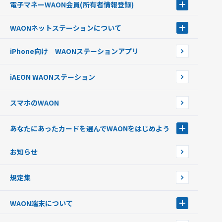
電子マネーWAON会員
(所有者情報登録)
現金でチャージする
電子マネーWAON会員
クレジットカードでチャージする
WAONネットステーション
について
WAON POINTサービス会員登録に伴う個人データの共同利用のお知
銀行口座・ATMからチャージする
WAONネットステーション
らせ
オートチャージ
iPhone向け WAONステーションアプリ
WAONネットステーションWAON端末について
ポイントからチャージする
外貨からチャージする
iAEON WAONステーション
チャージ上限金額の変更について
スマホのWAON
あなたにあったカードを選んでWAONをはじめよう
あなたにあったカードを選んでWAONをはじめよう
お知らせ
フードバンク応援WAON
日本の国立公園WAON
規定集
ご当地WAON
サッカー大好きWAON
WAON端末について
G.G WAON
JMB WAON
WAON端末について