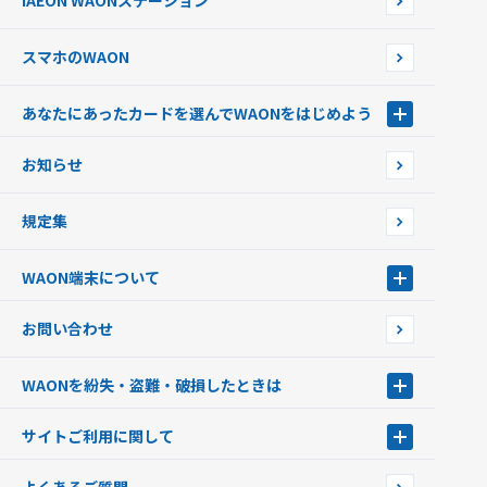
iAEON WAONステーション
チャージ上限金額の変更について
スマホのWAON
あなたにあったカードを選んでWAONをはじめよう
あなたにあったカードを選んでWAONをはじめよう
お知らせ
フードバンク応援WAON
日本の国立公園WAON
規定集
ご当地WAON
サッカー大好きWAON
WAON端末について
G.G WAON
JMB WAON
WAON端末について
お問い合わせ
WAONカード・WAONカードプラス
WAONネットステーション
キャッシュカード一体型・クレジットカード一体型
WAONステーション
WAONを紛失・盗難・破損したときは
モバイルWAON
新型WAONステーション
Apple PayのWAON
イオン銀行ATM
WAONを紛失・盗難・破損したときは
サイトご利用に関して
提携WAONカード
WAONチャージャーmini
WAONカードの拾得について
新型WAONチャージ機
サイトご利用に関して