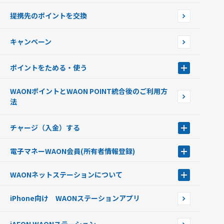
使えるお店を探す
WAONの基本
提携先のポイントを交換
店舗検索
インターネット上でのお買い物について（ネット決済）
WAONで使えるネットショップ・サービスを探す
キャンペーン
イオン銀行ATM設置場所
ポイントをためる・使う
ポイントをためる・使う
WAONポイントとWAON POINT統合後のご利用方
ポイントの有効期限について
法
チャージ（入金）する
チャージ（入金）する
電子マネーWAON会員
(所有者情報登録)
現金でチャージする
電子マネーWAON会員
クレジットカードでチャージする
WAONネットステーション
について
WAON POINTサービス会員登録に伴う個人データの共同利用のお知
銀行口座・ATMからチャージする
WAONネットステーション
らせ
オートチャージ
iPhone向け WAONステーションアプリ
WAONネットステーションWAON端末について
ポイントからチャージする
外貨からチャージする