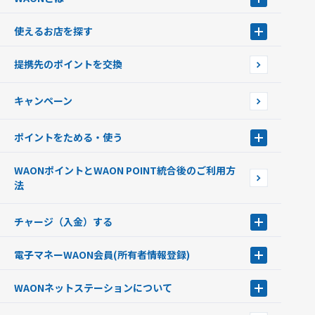
WAONとは
使えるお店を探す
WAONを申込む
使えるお店を探す
WAONの基本
提携先のポイントを交換
店舗検索
インターネット上でのお買い物について（ネット決済）
WAONで使えるネットショップ・サービスを探す
キャンペーン
イオン銀行ATM設置場所
ポイントをためる・使う
ポイントをためる・使う
WAONポイントとWAON POINT統合後のご利用方
ポイントの有効期限について
法
チャージ（入金）する
チャージ（入金）する
電子マネーWAON会員
(所有者情報登録)
現金でチャージする
電子マネーWAON会員
クレジットカードでチャージする
WAONネットステーション
について
WAON POINTサービス会員登録に伴う個人データの共同利用のお知
銀行口座・ATMからチャージする
WAONネットステーション
らせ
オートチャージ