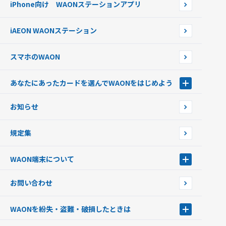
iPhone向け WAONステーションアプリ
WAONネットステーションWAON端末について
ポイントからチャージする
外貨からチャージする
iAEON WAONステーション
チャージ上限金額の変更について
スマホのWAON
あなたにあったカードを選んでWAONをはじめよう
あなたにあったカードを選んでWAONをはじめよう
お知らせ
フードバンク応援WAON
日本の国立公園WAON
規定集
ご当地WAON
サッカー大好きWAON
WAON端末について
G.G WAON
JMB WAON
WAON端末について
お問い合わせ
WAONカード・WAONカードプラス
WAONネットステーション
キャッシュカード一体型・クレジットカード一体型
WAONステーション
WAONを紛失・盗難・破損したときは
モバイルWAON
新型WAONステーション
Apple PayのWAON
イオン銀行ATM