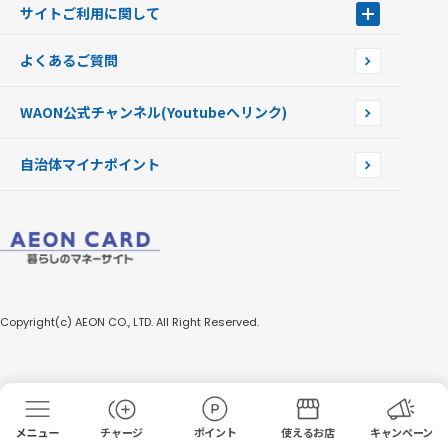
WAONを紛失・盗難・破損したときは
サイトご利用に関して
提携WAONカード
WAONチャージャーmini
WAONカードの拾得について
新型WAONチャージ機
サイトご利用に関して
よくあるご質問
企業情報
サイトご利用規約
WAON公式チャンネル
(Youtubeへリンク)
自治体マイナポイント
Copyright(c) AEON CO., LTD. All Right Reserved.
チャージ
ポイント
使えるお店
キャンペーン