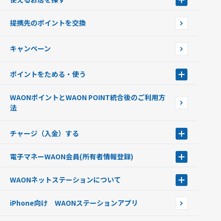
WAONを申込む
使えるお店を探す
WAONの基本
提携先のポイントを交換
店舗検索
インターネット上でのお買い物について（ネット決済）
WAONで使えるネットショップ・サービスを探す
キャンペーン
イオン銀行ATM設置場所
ポイントをためる・使う
ポイントをためる・使う
WAONポイントとWAON POINT統合後のご利用方
ポイントの有効期限について
法
チャージ（入金）する
チャージ（入金）する
電子マネーWAON会員
(所有者情報登録)
現金でチャージする
電子マネーWAON会員
クレジットカードでチャージする
WAONネットステーション
について
WAON POINTサービス会員登録に伴う個人データの共同利用のお知
銀行口座・ATMからチャージする
WAONネットステーション
らせ
オートチャージ
iPhone向け WAONステーションアプリ
WAONネットステーションWAON端末について
ポイントからチャージする