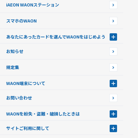
外貨からチャージする
iAEON WAONステーション
チャージ上限金額の変更について
スマホのWAON
あなたにあったカードを選んでWAONをはじめよう
あなたにあったカードを選んでWAONをはじめよう
お知らせ
フードバンク応援WAON
日本の国立公園WAON
規定集
ご当地WAON
サッカー大好きWAON
WAON端末について
G.G WAON
JMB WAON
WAON端末について
お問い合わせ
WAONカード・WAONカードプラス
WAONネットステーション
キャッシュカード一体型・クレジットカード一体型
WAONステーション
WAONを紛失・盗難・破損したときは
モバイルWAON
新型WAONステーション
Apple PayのWAON
イオン銀行ATM
WAONを紛失・盗難・破損したときは
サイトご利用に関して
提携WAONカード
WAONチャージャーmini
WAONカードの拾得について