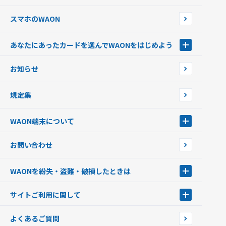
スマホのWAON
あなたにあったカードを選んでWAONをはじめよう
あなたにあったカードを選んでWAONをはじめよう
お知らせ
フードバンク応援WAON
日本の国立公園WAON
規定集
ご当地WAON
サッカー大好きWAON
WAON端末について
G.G WAON
JMB WAON
WAON端末について
お問い合わせ
WAONカード・WAONカードプラス
WAONネットステーション
キャッシュカード一体型・クレジットカード一体型
WAONステーション
WAONを紛失・盗難・破損したときは
モバイルWAON
新型WAONステーション
Apple PayのWAON
イオン銀行ATM
WAONを紛失・盗難・破損したときは
サイトご利用に関して
提携WAONカード
WAONチャージャーmini
WAONカードの拾得について
新型WAONチャージ機
サイトご利用に関して
よくあるご質問
企業情報