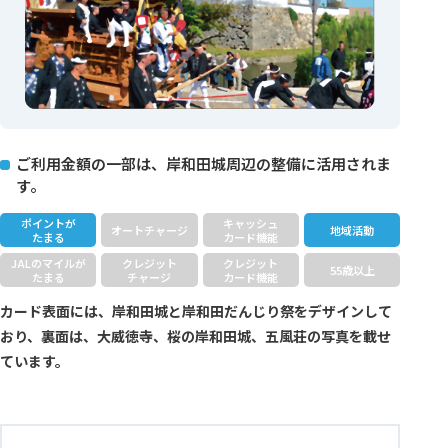
ご利用金額の一部は、岸和田城周辺の整備に活用されま
す。
ポイントが
キャッシュ
オートチャージ
地域活動
たまる
カード機能
JALのマイルが
クレジット
クレジット
55歳以上
たまる
チャージ
カード機能
カード表面には、岸和田城と岸和田だんじり祭をデザインして
おり、裏面は、大威徳寺、桜の岸和田城、五風荘の写真を載せ
ています。