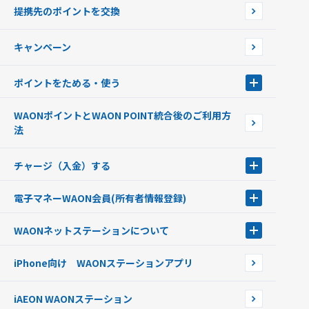
使えるお店を探す
WAONの基本
提携先のポイントを交換
店舗検索
インターネット上でのお買い物について（ネット決済）
WAONで使えるネットショップ・サービスを探す
キャンペーン
イオン銀行ATM設置場所
ポイントをためる・使う
ポイントをためる・使う
WAONポイントとWAON POINT統合後のご利用方
ポイントの有効期限について
法
チャージ（入金）する
チャージ（入金）する
電子マネーWAON会員
(所有者情報登録)
現金でチャージする
電子マネーWAON会員
クレジットカードでチャージする
WAONネットステーション
について
WAON POINTサービス会員登録に伴う個人データの共同利用のお知
銀行口座・ATMからチャージする
WAONネットステーション
らせ
オートチャージ
iPhone向け WAONステーションアプリ
WAONネットステーションWAON端末について
ポイントからチャージする
外貨からチャージする
iAEON WAONステーション
チャージ上限金額の変更について