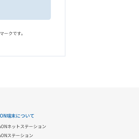
ービスマークです。
AON端末について
AONネットステーション
AONステーション