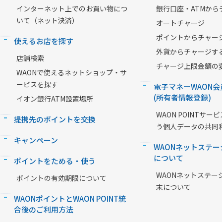
インターネット上でのお買い物につ
銀行口座・ATMから
いて（ネット決済）
オートチャージ
ポイントからチャー
使えるお店を探す
外貨からチャージす
店舗検索
チャージ上限金額の
WAONで使えるネットショップ・サ
ービスを探す
電子マネーWAON会
(所有者情報登録)
イオン銀行ATM設置場所
WAON POINTサ
提携先のポイントを交換
う個人データの共同
キャンペーン
WAONネットステー
について
ポイントをためる・使う
WAONネットステー
ポイントの有効期限について
末について
WAONポイントとWAON POINT統
合後のご利用方法