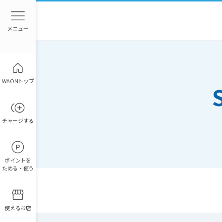
WAONトップ
チャージ
する
ポイント
を
ためる・使う
使えるお店