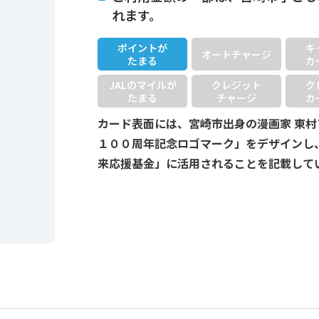
れます。
ポイントが
キ
オートチャージ
たまる
カ
JALのマイルが
クレジット
ク
たまる
チャージ
カ
カード表面には、宮崎市出身の漫画家 東
１００周年記念ロゴマーク」をデザインし
来応援基金」に活用されることを記載して