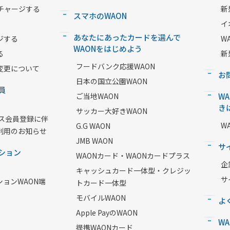
チャージする
新
スマホのWAON
イ
あなたにあったカードを選んで
ジする
W
WAONをはじめよう
る
新
フードバンク応援WAON
変更について
お
日本の国立公園WAON
員
ご当地WAON
W
き
サッカー大好きWAON
ービス会員登録に伴
W
G.G WAON
利用のお知らせ
JMB WAON
サ
ション
WAONカード・WAONカードプラス
企
キャッシュカード一体型・クレジッ
サ
ションWAON端
トカード一体型
モバイルWAON
よ
Apple PayのWAON
W
提携WAONカード