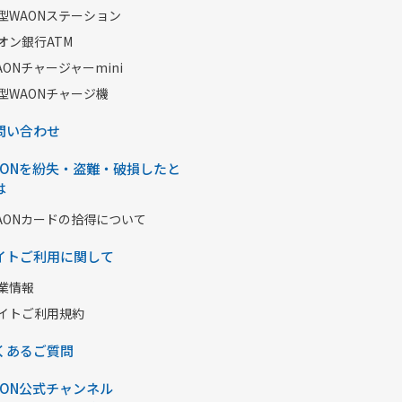
型WAONステーション
オン銀行ATM
AONチャージャーmini
型WAONチャージ機
問い合わせ
AONを紛失・盗難・破損したと
は
AONカードの拾得について
イトご利用に関して
業情報
イトご利用規約
くあるご質問
AON公式チャンネル