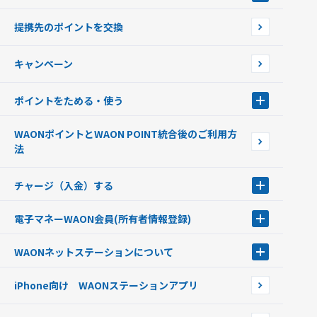
WAONを申込む
使えるお店を探す
WAONの基本
提携先のポイントを交換
店舗検索
インターネット上でのお買い物について（ネット決済）
WAONで使えるネットショップ・サービスを探す
キャンペーン
イオン銀行ATM設置場所
ポイントをためる・使う
ポイントをためる・使う
WAONポイントとWAON POINT統合後のご利用方
ポイントの有効期限について
法
チャージ（入金）する
チャージ（入金）する
電子マネーWAON会員
(所有者情報登録)
現金でチャージする
電子マネーWAON会員
クレジットカードでチャージする
WAONネットステーション
について
WAON POINTサービス会員登録に伴う個人データの共同利用のお知
銀行口座・ATMからチャージする
WAONネットステーション
らせ
オートチャージ
iPhone向け WAONステーションアプリ
WAONネットステーションWAON端末について
ポイントからチャージする
外貨からチャージする