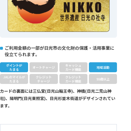
ご利用金額の一部が日光市の文化財の保護・活用事業に
役立てられます。
ポイントが
キャッシュ
オートチャージ
地域活動
たまる
カード機能
JALのマイルが
クレジット
クレジット
55歳以上
たまる
チャージ
カード機能
カードの裏面には三仏堂(日光山輪王寺)、神橋(日光二荒山神
社)、陽明門(日光東照宮)、日光杉並木街道がデザインされてい
ます。