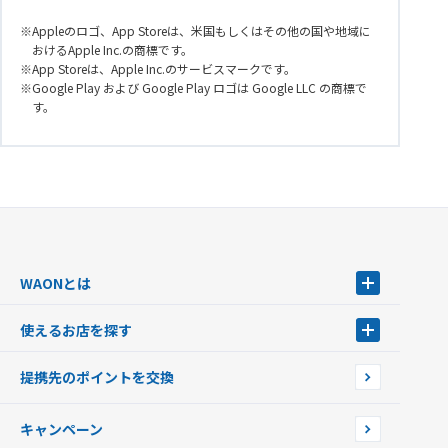
Appleのロゴ、App Storeは、米国もしくはその他の国や地域に
おけるApple Inc.の商標です。
App Storeは、Apple Inc.のサービスマークです。
Google Play および Google Play ロゴは Google LLC の商標で
す。
WAONとは
WAONとは
使えるお店を探す
WAONを申込む
使えるお店を探す
WAONの基本
提携先のポイントを交換
店舗検索
インターネット上でのお買い物について（ネット決済）
WAONで使えるネットショップ・サービスを探す
キャンペーン
イオン銀行ATM設置場所