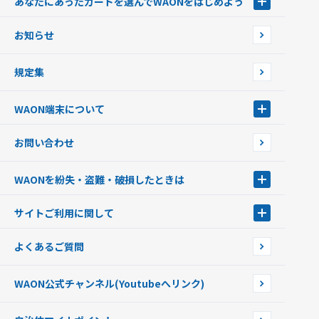
あなたにあったカードを選んでWAONをはじめよう
あなたにあったカードを選んでWAONをはじめよう
お知らせ
フードバンク応援WAON
日本の国立公園WAON
規定集
ご当地WAON
サッカー大好きWAON
WAON端末について
G.G WAON
JMB WAON
WAON端末について
お問い合わせ
WAONカード・WAONカードプラス
WAONネットステーション
キャッシュカード一体型・クレジットカード一体型
WAONステーション
WAONを紛失・盗難・破損したときは
モバイルWAON
新型WAONステーション
Apple PayのWAON
イオン銀行ATM
WAONを紛失・盗難・破損したときは
サイトご利用に関して
提携WAONカード
WAONチャージャーmini
WAONカードの拾得について
新型WAONチャージ機
サイトご利用に関して
よくあるご質問
企業情報
サイトご利用規約
WAON公式チャンネル
(Youtubeへリンク)