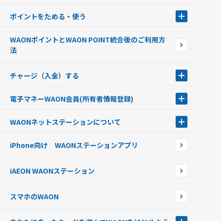
ポイントをためる・使う
ポイントをためる・使う
WAONポイントとWAON POINT統合後のご利用方
ポイントの有効期限について
法
チャージ（入金）する
チャージ（入金）する
電子マネーWAON会員
(所有者情報登録)
現金でチャージする
電子マネーWAON会員
クレジットカードでチャージする
WAONネットステーション
について
WAON POINTサービス会員登録に伴う個人データの共同利用のお知
銀行口座・ATMからチャージする
WAONネットステーション
らせ
オートチャージ
iPhone向け WAONステーションアプリ
WAONネットステーションWAON端末について
ポイントからチャージする
外貨からチャージする
iAEON WAONステーション
チャージ上限金額の変更について
スマホのWAON