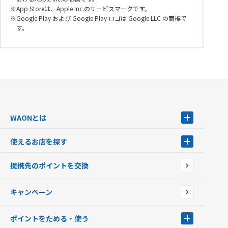
App Storeは、Apple Inc.のサービスマークです。
Google Play および Google Play ロゴは Google LLC の商標で
す。
WAONとは
WAONとは
使えるお店を探す
WAONを申込む
使えるお店を探す
WAONの基本
提携先のポイントを交換
店舗検索
インターネット上でのお買い物について（ネット決済）
WAONで使えるネットショップ・サービスを探す
キャンペーン
イオン銀行ATM設置場所
ポイントをためる・使う