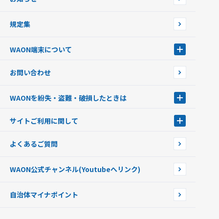
フードバンク応援WAON
日本の国立公園WAON
規定集
ご当地WAON
サッカー大好きWAON
WAON端末について
G.G WAON
JMB WAON
WAON端末について
お問い合わせ
WAONカード・WAONカードプラス
WAONネットステーション
キャッシュカード一体型・クレジットカード一体型
WAONステーション
WAONを紛失・盗難・破損したときは
モバイルWAON
新型WAONステーション
Apple PayのWAON
イオン銀行ATM
WAONを紛失・盗難・破損したときは
サイトご利用に関して
提携WAONカード
WAONチャージャーmini
WAONカードの拾得について
新型WAONチャージ機
サイトご利用に関して
よくあるご質問
企業情報
サイトご利用規約
WAON公式チャンネル
(Youtubeへリンク)
自治体マイナポイント