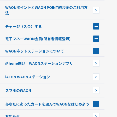
ポイントをためる・使う
WAONポイントとWAON POINT統合後のご利用方
ポイントの有効期限について
法
チャージ（入金）する
チャージ（入金）する
電子マネーWAON会員
(所有者情報登録)
現金でチャージする
電子マネーWAON会員
クレジットカードでチャージする
WAONネットステーション
について
WAON POINTサービス会員登録に伴う個人データの共同利用のお知
銀行口座・ATMからチャージする
WAONネットステーション
らせ
オートチャージ
iPhone向け WAONステーションアプリ
WAONネットステーションWAON端末について
ポイントからチャージする
外貨からチャージする
iAEON WAONステーション
チャージ上限金額の変更について
スマホのWAON
あなたにあったカードを選んでWAONをはじめよう
あなたにあったカードを選んでWAONをはじめよう
お知らせ