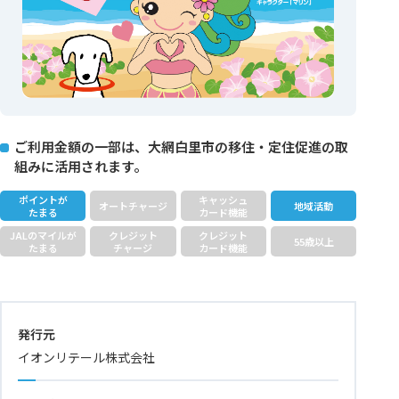
ご利用金額の一部は、大網白里市の移住・定住促進の取
組みに活用されます。
ポイントが
キャッシュ
オートチャージ
地域活動
たまる
カード機能
JALのマイルが
クレジット
クレジット
55歳以上
たまる
チャージ
カード機能
発行元
イオンリテール株式会社