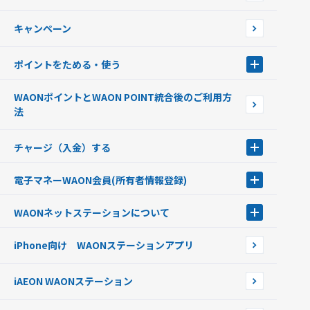
店舗検索
インターネット上でのお買い物について（ネット決済）
WAONで使えるネットショップ・サービスを探す
キャンペーン
イオン銀行ATM設置場所
ポイントをためる・使う
ポイントをためる・使う
WAONポイントとWAON POINT統合後のご利用方
ポイントの有効期限について
法
チャージ（入金）する
チャージ（入金）する
電子マネーWAON会員
(所有者情報登録)
現金でチャージする
電子マネーWAON会員
クレジットカードでチャージする
WAONネットステーション
について
WAON POINTサービス会員登録に伴う個人データの共同利用のお知
銀行口座・ATMからチャージする
WAONネットステーション
らせ
オートチャージ
iPhone向け WAONステーションアプリ
WAONネットステーションWAON端末について
ポイントからチャージする
外貨からチャージする
iAEON WAONステーション
チャージ上限金額の変更について