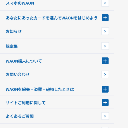
スマホのWAON
あなたにあったカードを選んでWAONをはじめよう
あなたにあったカードを選んでWAONをはじめよう
お知らせ
フードバンク応援WAON
日本の国立公園WAON
規定集
ご当地WAON
サッカー大好きWAON
WAON端末について
G.G WAON
JMB WAON
WAON端末について
お問い合わせ
WAONカード・WAONカードプラス
WAONネットステーション
キャッシュカード一体型・クレジットカード一体型
WAONステーション
WAONを紛失・盗難・破損したときは
モバイルWAON
新型WAONステーション
Apple PayのWAON
イオン銀行ATM
WAONを紛失・盗難・破損したときは
サイトご利用に関して
提携WAONカード
WAONチャージャーmini
WAONカードの拾得について
新型WAONチャージ機
サイトご利用に関して
よくあるご質問
企業情報
サイトご利用規約