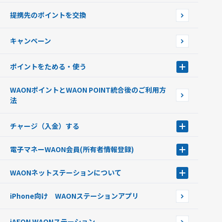
使えるお店を探す
WAONの基本
提携先のポイントを交換
店舗検索
インターネット上でのお買い物について（ネット決済）
WAONで使えるネットショップ・サービスを探す
キャンペーン
イオン銀行ATM設置場所
ポイントをためる・使う
ポイントをためる・使う
WAONポイントとWAON POINT統合後のご利用方
ポイントの有効期限について
法
チャージ（入金）する
チャージ（入金）する
電子マネーWAON会員
(所有者情報登録)
現金でチャージする
電子マネーWAON会員
クレジットカードでチャージする
WAONネットステーション
について
WAON POINTサービス会員登録に伴う個人データの共同利用のお知
銀行口座・ATMからチャージする
WAONネットステーション
らせ
オートチャージ
iPhone向け WAONステーションアプリ
WAONネットステーションWAON端末について
ポイントからチャージする
外貨からチャージする
iAEON WAONステーション