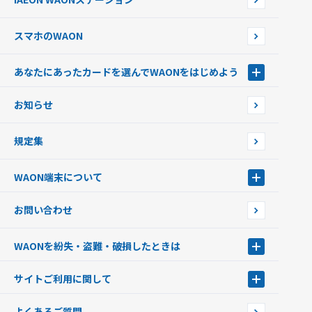
チャージ上限金額の変更について
スマホのWAON
あなたにあったカードを選んでWAONをはじめよう
あなたにあったカードを選んでWAONをはじめよう
お知らせ
フードバンク応援WAON
日本の国立公園WAON
規定集
ご当地WAON
サッカー大好きWAON
WAON端末について
G.G WAON
JMB WAON
WAON端末について
お問い合わせ
WAONカード・WAONカードプラス
WAONネットステーション
キャッシュカード一体型・クレジットカード一体型
WAONステーション
WAONを紛失・盗難・破損したときは
モバイルWAON
新型WAONステーション
Apple PayのWAON
イオン銀行ATM
WAONを紛失・盗難・破損したときは
サイトご利用に関して
提携WAONカード
WAONチャージャーmini
WAONカードの拾得について
新型WAONチャージ機
サイトご利用に関して
よくあるご質問