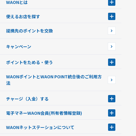
WAONとは
WAONとは
使えるお店を探す
WAONを申込む
使えるお店を探す
WAONの基本
提携先のポイントを交換
店舗検索
インターネット上でのお買い物について（ネット決済）
WAONで使えるネットショップ・サービスを探す
キャンペーン
イオン銀行ATM設置場所
ポイントをためる・使う
ポイントをためる・使う
WAONポイントとWAON POINT統合後のご利用方
ポイントの有効期限について
法
チャージ（入金）する
チャージ（入金）する
電子マネーWAON会員
(所有者情報登録)
現金でチャージする
電子マネーWAON会員
クレジットカードでチャージする
WAONネットステーション
について
WAON POINTサービス会員登録に伴う個人データの共同利用のお知
銀行口座・ATMからチャージする