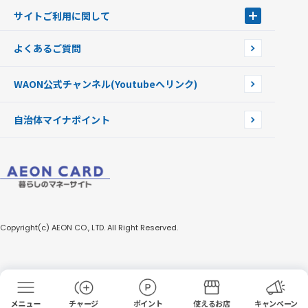
Apple PayのWAON
イオン銀行ATM
WAONを紛失・盗難・破損したときは
サイトご利用に関して
提携WAONカード
WAONチャージャーmini
WAONカードの拾得について
新型WAONチャージ機
サイトご利用に関して
よくあるご質問
企業情報
サイトご利用規約
WAON公式チャンネル
(Youtubeへリンク)
自治体マイナポイント
Copyright(c) AEON CO., LTD. All Right Reserved.
チャージ
ポイント
使えるお店
キャンペーン