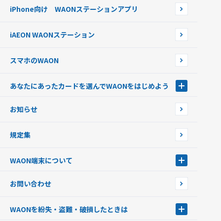
WAONネットステーション
らせ
オートチャージ
iPhone向け WAONステーションアプリ
WAONネットステーションWAON端末について
ポイントからチャージする
外貨からチャージする
iAEON WAONステーション
チャージ上限金額の変更について
スマホのWAON
あなたにあったカードを選んでWAONをはじめよう
あなたにあったカードを選んでWAONをはじめよう
お知らせ
フードバンク応援WAON
日本の国立公園WAON
規定集
ご当地WAON
サッカー大好きWAON
WAON端末について
G.G WAON
JMB WAON
WAON端末について
お問い合わせ
WAONカード・WAONカードプラス
WAONネットステーション
キャッシュカード一体型・クレジットカード一体型
WAONステーション
WAONを紛失・盗難・破損したときは
モバイルWAON
新型WAONステーション