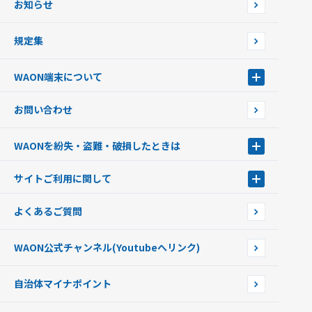
お知らせ
フードバンク応援WAON
日本の国立公園WAON
規定集
ご当地WAON
サッカー大好きWAON
WAON端末について
G.G WAON
JMB WAON
WAON端末について
お問い合わせ
WAONカード・WAONカードプラス
WAONネットステーション
キャッシュカード一体型・クレジットカード一体型
WAONステーション
WAONを紛失・盗難・破損したときは
モバイルWAON
新型WAONステーション
Apple PayのWAON
イオン銀行ATM
WAONを紛失・盗難・破損したときは
サイトご利用に関して
提携WAONカード
WAONチャージャーmini
WAONカードの拾得について
新型WAONチャージ機
サイトご利用に関して
よくあるご質問
企業情報
サイトご利用規約
WAON公式チャンネル
(Youtubeへリンク)
自治体マイナポイント