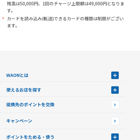
残高は50,000円、1回のチャージ上限額は49,000円となりま
す。
カードを読み込み(転送)できるカードの種類は制限がござい
ます。
WAONとは
WAONとは
使えるお店を探す
WAONを申込む
使えるお店を探す
WAONの基本
提携先のポイントを交換
店舗検索
インターネット上でのお買い物について（ネット決済）
WAONで使えるネットショップ・サービスを探す
キャンペーン
イオン銀行ATM設置場所
ポイントをためる・使う