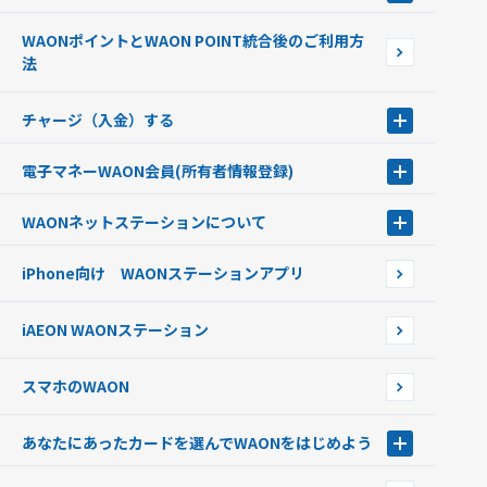
ポイントをためる・使う
WAONポイントとWAON POINT統合後のご利用方
ポイントの有効期限について
法
チャージ（入金）する
チャージ（入金）する
電子マネーWAON会員
(所有者情報登録)
現金でチャージする
電子マネーWAON会員
クレジットカードでチャージする
WAONネットステーション
について
WAON POINTサービス会員登録に伴う個人データの共同利用のお知
銀行口座・ATMからチャージする
WAONネットステーション
らせ
オートチャージ
iPhone向け WAONステーションアプリ
WAONネットステーションWAON端末について
ポイントからチャージする
外貨からチャージする
iAEON WAONステーション
チャージ上限金額の変更について
スマホのWAON
あなたにあったカードを選んでWAONをはじめよう
あなたにあったカードを選んでWAONをはじめよう