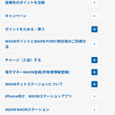
提携先のポイントを交換
店舗検索
インターネット上でのお買い物について（ネット決済）
WAONで使えるネットショップ・サービスを探す
キャンペーン
イオン銀行ATM設置場所
ポイントをためる・使う
ポイントをためる・使う
WAONポイントとWAON POINT統合後のご利用方
ポイントの有効期限について
法
チャージ（入金）する
チャージ（入金）する
電子マネーWAON会員
(所有者情報登録)
現金でチャージする
電子マネーWAON会員
クレジットカードでチャージする
WAONネットステーション
について
WAON POINTサービス会員登録に伴う個人データの共同利用のお知
銀行口座・ATMからチャージする
WAONネットステーション
らせ
オートチャージ
iPhone向け WAONステーションアプリ
WAONネットステーションWAON端末について
ポイントからチャージする
外貨からチャージする
iAEON WAONステーション
チャージ上限金額の変更について