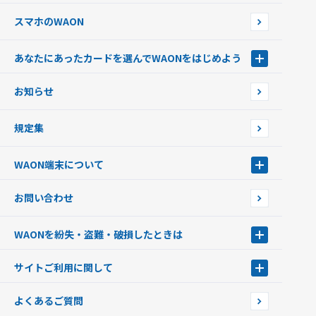
スマホのWAON
あなたにあったカードを選んでWAONをはじめよう
あなたにあったカードを選んでWAONをはじめよう
お知らせ
フードバンク応援WAON
日本の国立公園WAON
規定集
ご当地WAON
サッカー大好きWAON
WAON端末について
G.G WAON
JMB WAON
WAON端末について
お問い合わせ
WAONカード・WAONカードプラス
WAONネットステーション
キャッシュカード一体型・クレジットカード一体型
WAONステーション
WAONを紛失・盗難・破損したときは
モバイルWAON
新型WAONステーション
Apple PayのWAON
イオン銀行ATM
WAONを紛失・盗難・破損したときは
サイトご利用に関して
提携WAONカード
WAONチャージャーmini
WAONカードの拾得について
新型WAONチャージ機
サイトご利用に関して
よくあるご質問
企業情報