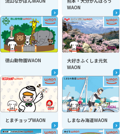
流山ながぽんWAON
熊本・大分がんばろう
WAON
徳山動物園WAON
大好きふくしま元気
WAON
とまチョップWAON
しまなみ海道WAON