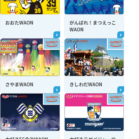
おおたWAON
がんばれ！まつえっこ
WAON
さやまWAON
きしわだWAON