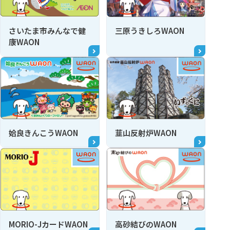
さいたま市みんなで健
三原うきしろWAON
康WAON
姶良きんこうWAON
韮山反射炉WAON
MORIO-JカードWAON
高砂結びのWAON