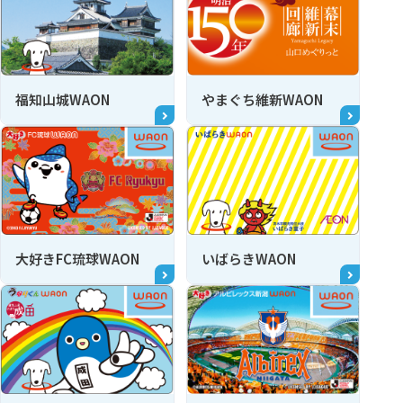
福知山城WAON
やまぐち維新WAON
大好きFC琉球WAON
いばらきWAON