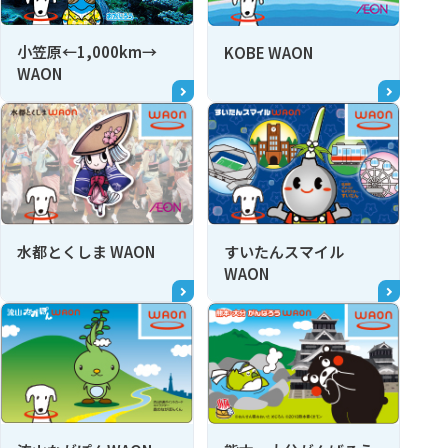
小笠原←1,000km→
KOBE WAON
WAON
水都とくしま WAON
すいたんスマイル
WAON