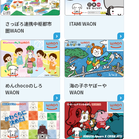
さっぽろ連携中枢都市
ITAMI WAON
圏WAON
めんchocoのしろ
海の子ホヤぼーや
WAON
WAON