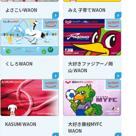
よさこいWAON
みえ 子育てWAON
くしろWAON
大好きファジアーノ岡
山 WAON
KASUMI WAON
大好き藤枝MYFC
WAON