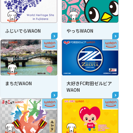
ふじいでらWAON
やっちWAON
まちだWAON
大好きFC町田ゼルビア
WAON