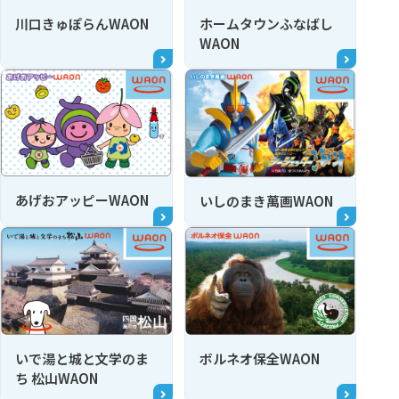
川口きゅぽらんWAON
ホームタウンふなばし
WAON
あげおアッピーWAON
いしのまき萬画WAON
いで湯と城と文学のま
ボルネオ保全WAON
ち 松山WAON