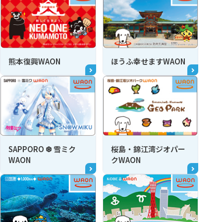
熊本復興WAON
ほうふ幸せますWAON
SAPPORO ❆ 雪ミク
桜島・錦江湾ジオパー
WAON
クWAON