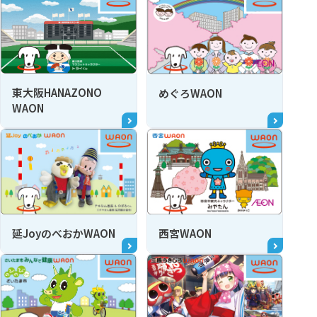
東大阪HANAZONO
めぐろWAON
WAON
延JoyのべおかWAON
西宮WAON